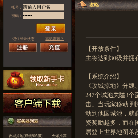
攻略
帐号：
密码：
记住登录状态
忘记密码？
【开放条件】
主将达到30级并
【系统介绍】
《攻城掠地》分魏
247个城池关隘3
击。当玩家移动 到
动到他国城池，就
资奖励越多，而在
居登上世界地图杀
攻城掠地[双线905服]
火爆推荐