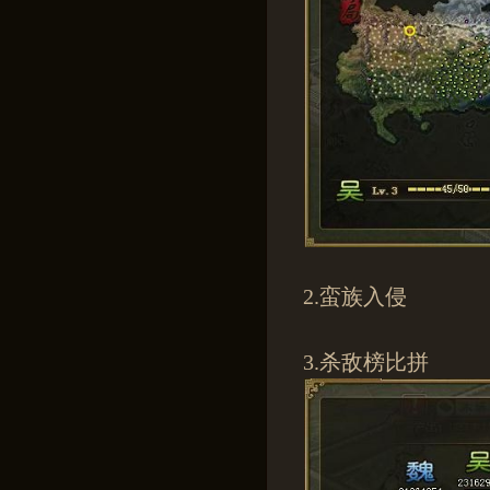
2.蛮族入侵
3.杀敌榜比拼