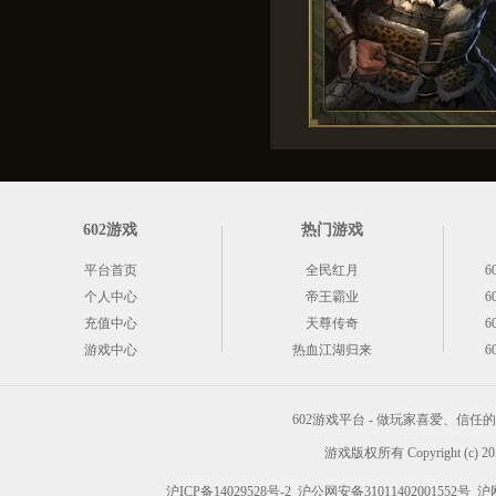
602游戏
热门游戏
平台首页
全民红月
6
个人中心
帝王霸业
6
充值中心
天尊传奇
6
游戏中心
热血江湖归来
6
602游戏平台 - 做玩家喜爱、信
游戏版权所有 Copyright (c) 2012
沪ICP备14029528号-2
沪公网安备31011402001552号
沪网