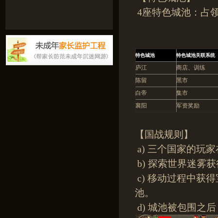
4座特色城池：占
特色城池
特色城池关联系统
庐江
商店、训练
陈留
黑市
白帝
集市
襄阳
军资奖励
【国战规则】
a) 三个国家的玩
b) 探索世界迷雾
c) 移动过程中获
池。
d) 城池被包围之