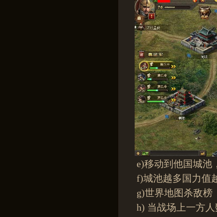
e)移动到他国城
f)城池越多国力值
g)世界地图杀敌
h) 当战场上一方