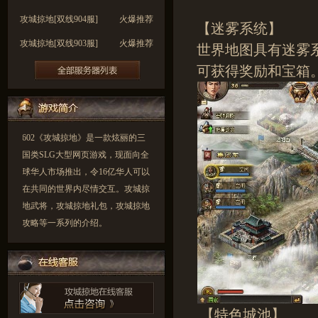
攻城掠地[双线904服]
火爆推荐
【迷雾系统】
攻城掠地[双线903服]
火爆推荐
世界地图具有迷雾
攻城掠地[双线902服]
火爆推荐
可获得奖励和宝箱
攻城掠地[双线901服]
火爆推荐
攻城掠地[双线900服]
火爆推荐
602《攻城掠地》是一款炫丽的三
国类SLG大型网页游戏，现面向全
球华人市场推出，令16亿华人可以
在共同的世界内尽情交互。攻城掠
地武将，攻城掠地礼包，攻城掠地
攻略等一系列的介绍。
【特色城池】