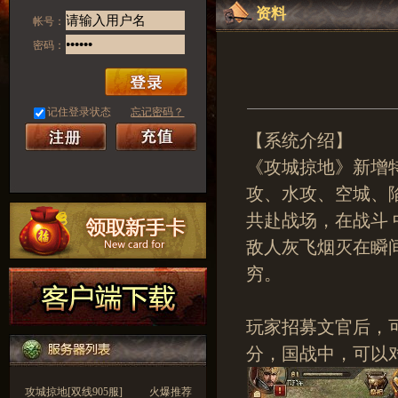
资料
帐号：
密码：
记住登录状态
忘记密码？
【系统介绍】
《攻城掠地》新增
攻、水攻、空城、
共赴战场，在战斗
敌人灰飞烟灭在瞬
穷。
玩家招募文官后，
分，国战中，可以
攻城掠地[双线905服]
火爆推荐