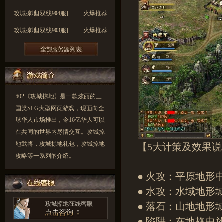
攻城掠地[双线904服]
火爆推荐
攻城掠地[双线903服]
火爆推荐
攻城掠地[双线902服]
火爆推荐
攻城掠地[双线901服]
火爆推荐
攻城掠地[双线900服]
火爆推荐
602《攻城掠地》是一款炫丽的三
国类SLG大型网页游戏，现面向全
球华人市场推出，令16亿华人可以
在共同的世界内尽情交互。攻城掠
地武将，攻城掠地礼包，攻城掠地
【5大计策及效果
攻略等一系列的介绍。
● 火攻：平原地形
● 水攻：水域地形
● 落石：山地地形
● 陷阱：在地格中