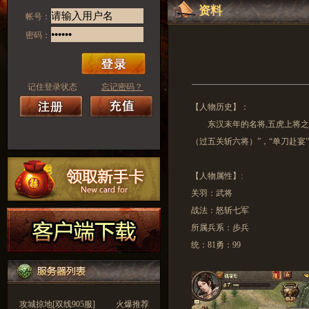
资料
帐号：
密码：
记住登录状态
忘记密码？
【人物历史】：
东汉末年的名将,五虎上将之一
（过五关斩六将）”，“单刀赴宴”
【人物属性】:
关羽：武将
战法：怒斩七军
所属兵系：步兵
统：81勇：99
攻城掠地[双线905服]
火爆推荐