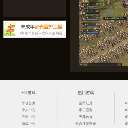
602游戏
热门游戏
平台首页
全民红月
6
个人中心
帝王霸业
6
充值中心
天尊传奇
6
游戏中心
热血江湖归来
6