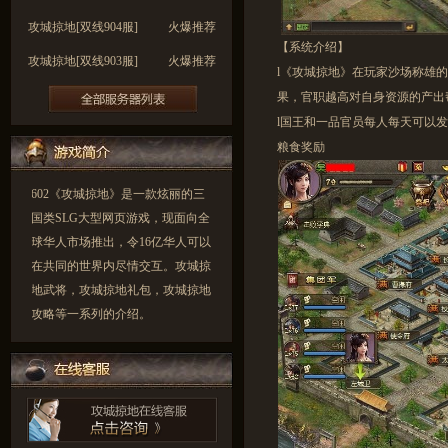
攻城掠地[双线904服]
火爆推荐
【系统介绍】
攻城掠地[双线903服]
火爆推荐
l
《攻城掠地》在玩家沙场称雄
攻城掠地[双线902服]
火爆推荐
果，官职越高对自身资源的产出
l
国王和一品官员每人每天可以发
攻城掠地[双线901服]
火爆推荐
粮食奖励
攻城掠地[双线900服]
火爆推荐
602《攻城掠地》是一款炫丽的三
国类SLG大型网页游戏，现面向全
球华人市场推出，令16亿华人可以
在共同的世界内尽情交互。攻城掠
地武将，攻城掠地礼包，攻城掠地
攻略等一系列的介绍。