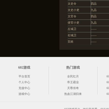
太史令
四品
太史小吏
九品
太官令
四品
使官小吏
九品
左城卫
——
右城卫
——
百姓
——
602游戏
热门游戏
平台首页
全民红月
6
个人中心
帝王霸业
6
充值中心
天尊传奇
6
游戏中心
热血江湖归来
6