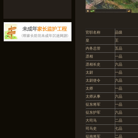
官职名称
品级
皇
王
内务总管
五品
丞相
一品
丞相长史
六品
太尉
一品
太尉使令
六品
太师
一品
太师从事
六品
征东将军
一品
征东护军
六品
大司马
二品
司马史
七品
征南将军
二品