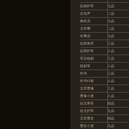
征南护军
七品
京兆尹
二品
御史员
七品
太常卿
二品
长卿员
七品
征西将军
三品
征西护军
八品
军议校尉
三品
校尉军
八品
尚书
三品
尚书仆射
八品
五官曹掾
三品
曹掾小吏
八品
征北将军
四品
征北护军
九品
五官曹史
四品
曹史小吏
九品