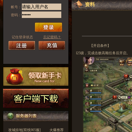
资料
帐号：
密码：
记住登录状态
忘记密码？
【开启条件】
l
25级，完成击败高顺任务后开启。
攻城掠地[双线905服]
火爆推荐