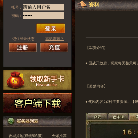
资料
帐号：
密码：
记住登录状态
忘记密码？
【军资介绍】
● 国战开放后，玩家每天整天
【奖励内容】
● 奖励内容为2种主要资源。【
攻城掠地[双线905服]
火爆推荐