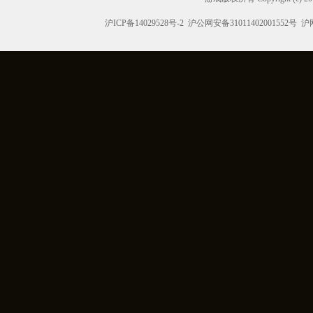
沪ICP备14029528号-2
沪公网安备31011402001552号
沪网