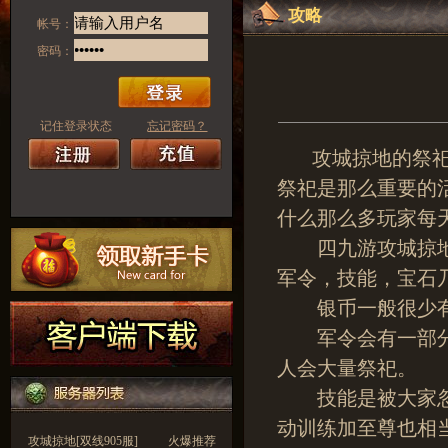
攻略
帐号：
密码：
记住登录状态
忘记密码？
攻城掠地的祭祀一
祭祀是那么重要的
什么那么多玩家每
四九游攻城掠地
军令，技能，宝石
银币一般很少有
军令会有一部分
人会大量祭祀。
技能是被大家忽
动训练加至尊也相
攻城掠地[双线905服]
火爆推荐