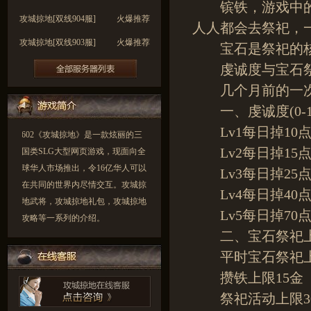
镔铁，游戏中的重
攻城掠地[双线904服]
火爆推荐
人人都会去祭祀，一
攻城掠地[双线903服]
火爆推荐
宝石是祭祀的核
攻城掠地[双线902服]
火爆推荐
虔诚度与宝石祭
几个月前的一次
攻城掠地[双线901服]
火爆推荐
一、虔诚度(0-15
攻城掠地[双线900服]
火爆推荐
Lv1每日掉10点(1
602《攻城掠地》是一款炫丽的三
Lv2每日掉15点(2
国类SLG大型网页游戏，现面向全
球华人市场推出，令16亿华人可以
Lv3每日掉25点(4
在共同的世界内尽情交互。攻城掠
Lv4每日掉40点(7
地武将，攻城掠地礼包，攻城掠地
Lv5每日掉70点(1
攻略等一系列的介绍。
二、宝石祭祀
平时宝石祭祀上
攒铁上限15金
祭祀活动上限3