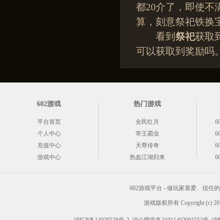
都20介了，即使
算，刻意祭祀铁换
看到
祭祀
获取
可以获取到奖励吗
602游戏
热门游戏
平台首页
全民红月
6
个人中心
帝王霸业
6
充值中心
天尊传奇
6
游戏中心
热血江湖归来
6
602游戏平台 - 做玩家喜爱、信
游戏版权所有 Copyright (c) 2012